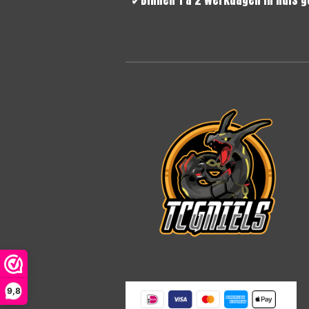
✔
Binnen 1 a 2 werkdagen i
9,8