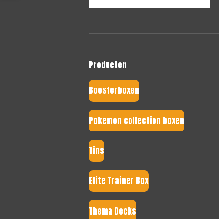
Producten
Boosterboxen
Pokemon collection boxen
Tins
Elite Trainer Box
Thema Decks