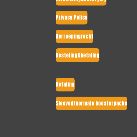
Privacy Policy
Herroepingrecht
Besteling&betaling
Betaling
Sleeved/normale boosterpacks