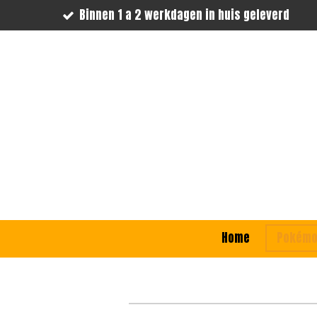
Binnen 1 a 2 werkdagen in huis geleverd
Ga
direct
naar
de
hoofdinhoud
Home
Pokém