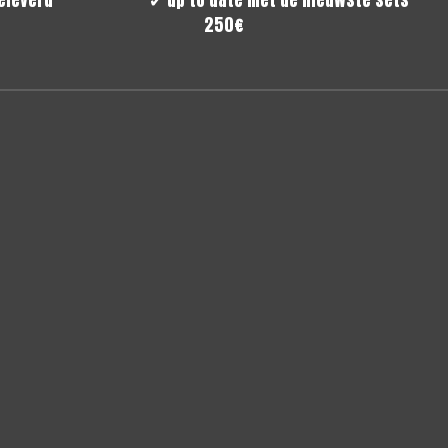
n huis geleverd
✔
up to date met de nieuw
250€