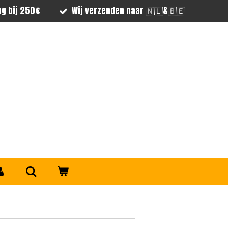
ng bij 250€
Wij verzenden naar 🇳🇱&🇧🇪