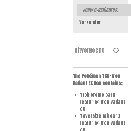
Verzenden
Uitverkocht
The Pokémon TCG: Iron
Valiant EX Box contains:
1 foil promo card
featuring Iron Valiant
ex
1 oversize foil card
featuring Iron Valiant
ex