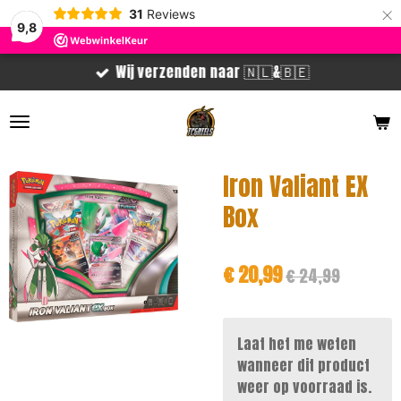
×
31
Reviews
9,8
Wij verzenden naar 🇳🇱&🇧🇪
Iron Valiant EX
Box
€ 20,99
€ 24,99
Laat het me weten
wanneer dit product
weer op voorraad is.