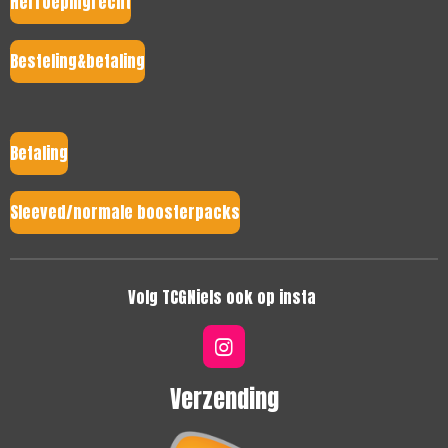
Herroepingrecht
Besteling&betaling
Betaling
Sleeved/normale boosterpacks
Volg TCGNiels ook op insta
I
n
s
Verzending
t
a