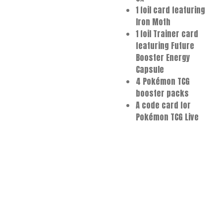
1 foil card featuring
Iron Moth
1 foil Trainer card
featuring Future
Booster Energy
Capsule
4 Pokémon TCG
booster packs
A code card for
Pokémon TCG Live