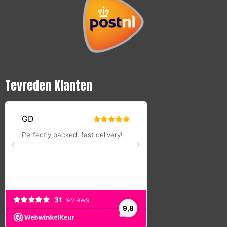
g
r
a
m
Tevreden Klanten