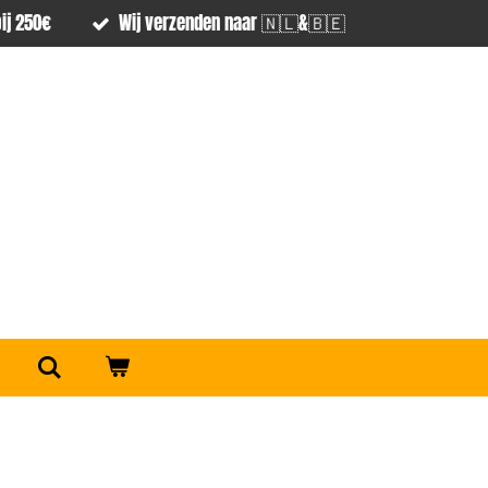
ij 250€
Wij verzenden naar 🇳🇱&🇧🇪