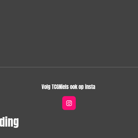
Volg TCGNiels ook op insta
I
n
ding
s
t
a
g