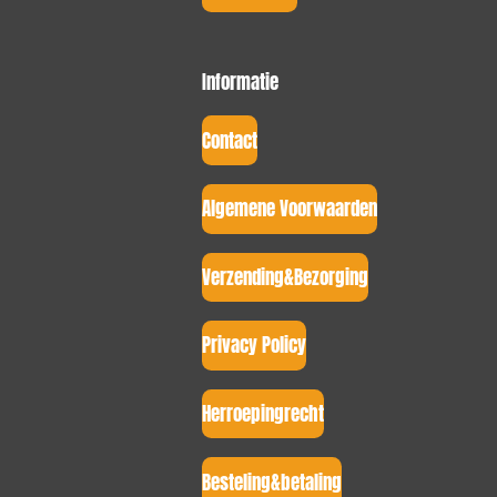
Informatie
Contact
Algemene Voorwaarden
Verzending&Bezorging
Privacy Policy
Herroepingrecht
Besteling&betaling