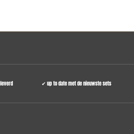
n huis geleverd
✔
up to date met de nieuwste