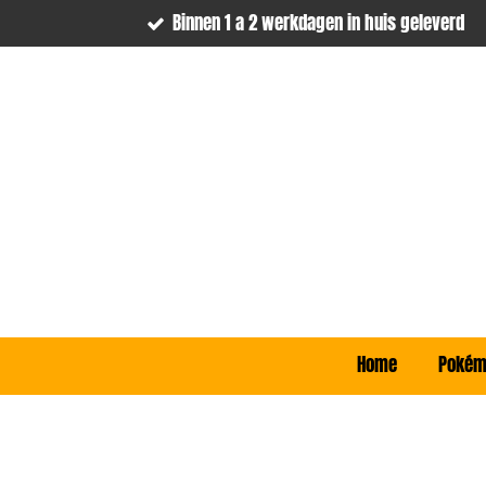
Binnen 1 a 2 werkdagen in huis geleverd
Ga
direct
naar
de
hoofdinhoud
Home
Poké