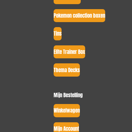
Pokemon collection boxen
Tins
Elite Trainer Box
Thema Decks
Mijn Bestelling
Winkelwagen
Mijn Account