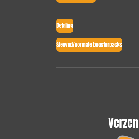
Betaling
Sleeved/normale boosterpacks
Verzen