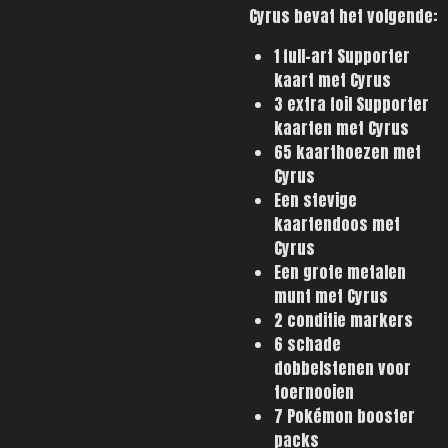
Cyrus bevat het volgende:
1 full-art Supporter
kaart met Cyrus
3 extra foil Supporter
kaarten met Cyrus
65 kaarthoezen met
Cyrus
Een stevige
kaartendoos met
Cyrus
Een grote metalen
munt met Cyrus
2 conditie markers
6 schade
dobbelstenen voor
toernooien
7 Pokémon booster
packs