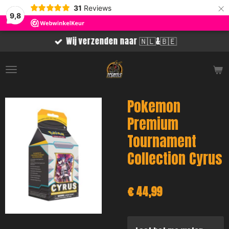
×
31
Reviews
9,8
Wij verzenden naar 🇳🇱&🇧🇪
Pokemon
Premium
Tournament
Collection Cyrus
€ 44,99