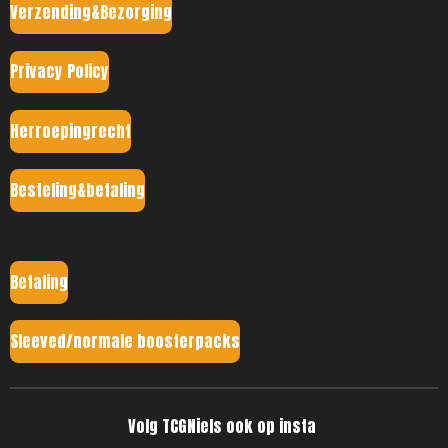
Verzending&Bezorging
Privacy Policy
Herroepingrecht
Besteling&betaling
Betaling
Sleeved/normale boosterpacks
Volg TCGNiels ook op insta