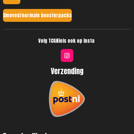
Sleeved/normale boosterpacks
Volg TCGNiels ook op insta
I
n
s
Verzending
t
a
g
r
a
m