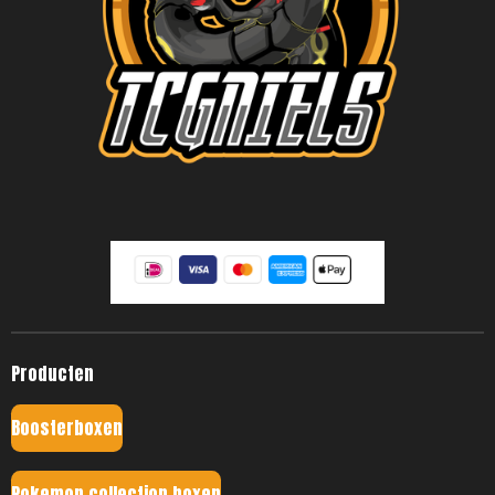
Producten
Boosterboxen
Pokemon collection boxen