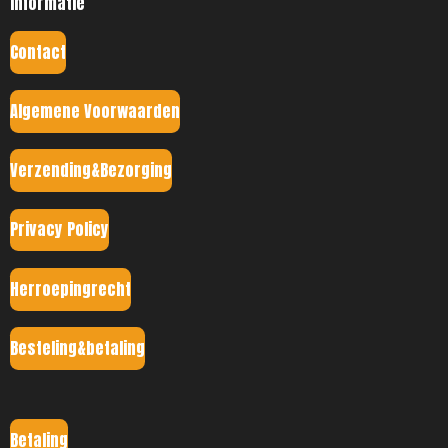
Informatie
Contact
Algemene Voorwaarden
Verzending&Bezorging
Privacy Policy
Herroepingrecht
Besteling&betaling
Betaling