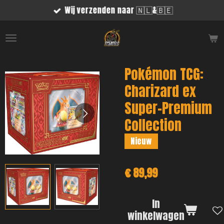
Wij verzenden naar 🇳🇱&🇧🇪
Ga
direct
naar
de
hoofdinhoud
Pokémon TCG:
Charizard ex
Super-Premium
Collection
Nieuw
€ 89,99
In
winkelwagen