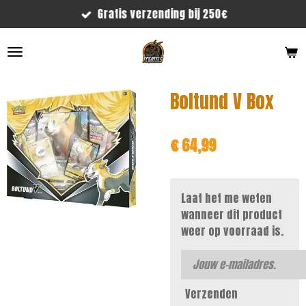
Gratis verzending bij 250€
Ga
direct
naar
de
hoofdinhoud
Boltund V Box
€ 64,99
Laat het me weten
wanneer dit product
weer op voorraad is.
Verzenden