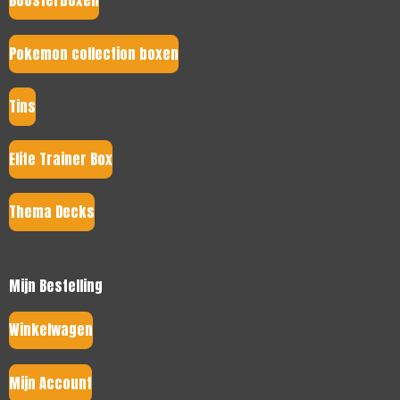
Boosterboxen
Pokemon collection boxen
Tins
Elite Trainer Box
Thema Decks
Mijn Bestelling
Winkelwagen
Mijn Account