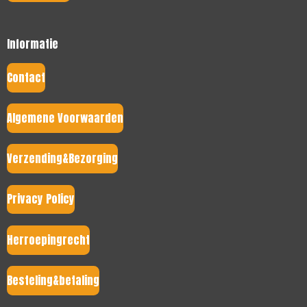
Informatie
Contact
Algemene Voorwaarden
Verzending&Bezorging
Privacy Policy
Herroepingrecht
Besteling&betaling