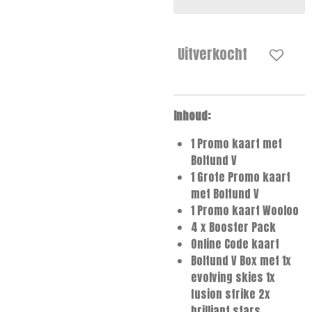
Uitverkocht
Inhoud:
1 Promo kaart met
Boltund V
1 Grote Promo kaart
met Boltund V
1 Promo kaart Wooloo
4 x Booster Pack
Online Code kaart
Boltund V Box met 1x
evolving skies 1x
fusion strike 2x
brilliant stars