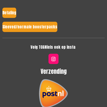
Betaling
Sleeved/normale boosterpacks
Volg TCGNiels ook op insta
I
n
s
Verzending
t
a
g
r
a
m