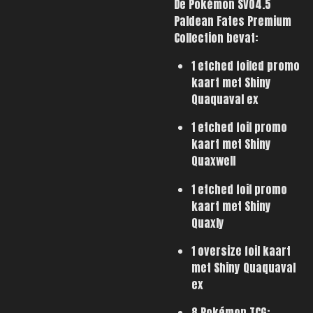
De Pokémon SV04.5
Paldean Fates Premium
Collection bevat:
1 etched foiled promo
kaart met Shiny
Quaquaval ex
1 etched foil promo
kaart met Shiny
Quaxwell
1 etched foil promo
kaart met Shiny
Quaxly
1 oversize foil kaart
met Shiny Quaquaval
ex
8 Pokémon TCG: