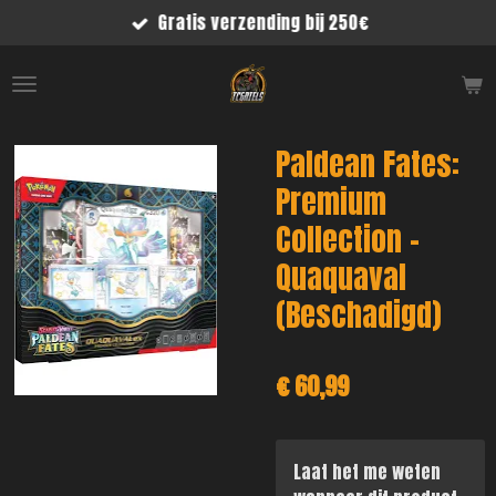
Gratis verzending bij 250€
Ga
direct
naar
de
hoofdinhoud
Paldean Fates:
Premium
Collection -
Quaquaval
(Beschadigd)
€ 60,99
Laat het me weten