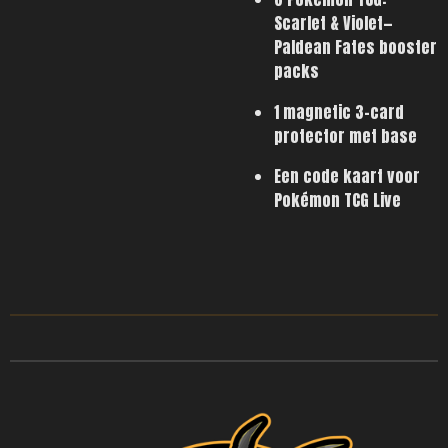
Scarlet & Violet—
Paldean Fates booster
packs
1 magnetic 3-card
protector met base
Een code kaart voor
Pokémon TCG Live