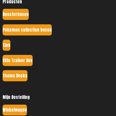
Producten
Boosterboxen
Pokemon collection boxen
Tins
Elite Trainer Box
Thema Decks
Mijn Bestelling
Winkelwagen