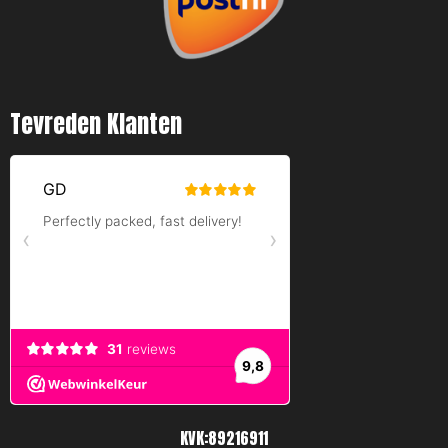
m
Tevreden Klanten
KVK:89216911