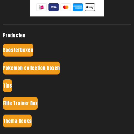
Producten
Boosterboxen
Pokemon collection boxen
Tins
Elite Trainer Box
Thema Decks