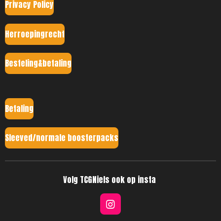
Privacy Policy
Herroepingrecht
Besteling&betaling
Betaling
Sleeved/normale boosterpacks
Volg TCGNiels ook op insta
I
n