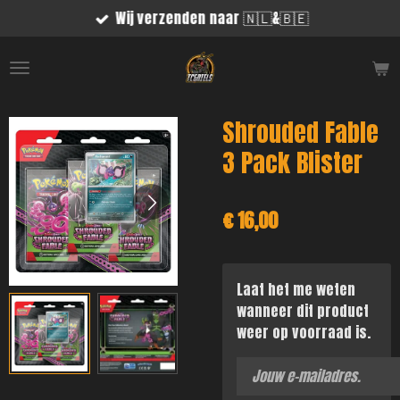
Wij verzenden naar 🇳🇱&🇧🇪
Ga
direct
naar
de
hoofdinhoud
Shrouded Fable
3 Pack Blister
€ 16,00
Laat het me weten
wanneer dit product
weer op voorraad is.