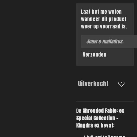
Laat het me weten
wanneer dit product
weer op voorraad is.
Verzenden
Uitverkocht
De
Shrouded Fable: ex
Special Collection -
Kingdra ex
bevat: