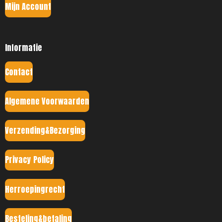
Mijn Account
Informatie
Contact
Algemene Voorwaarden
Verzending&Bezorging
Privacy Policy
Herroepingrecht
Besteling&betaling