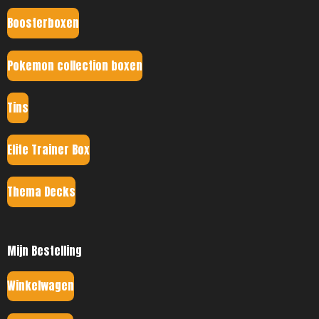
Boosterboxen
Pokemon collection boxen
Tins
Elite Trainer Box
Thema Decks
Mijn Bestelling
Winkelwagen