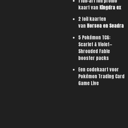
1 full-art foil promo
kaart van
Kingdra ex
2 foil kaarten
van
Horsea en Seadra
5 Pokémon TCG:
Scarlet & Violet—
Shrouded Fable
booster packs
Een codekaart voor
Pokémon Trading Card
Game Live