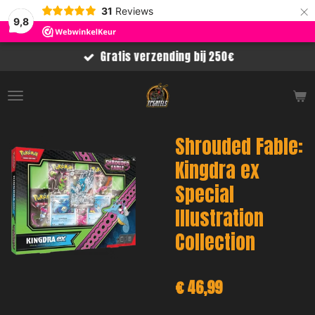
×
31
Reviews
9,8
Gratis verzending bij 250€
Shrouded Fable:
Kingdra ex
Special
Illustration
Collection
€ 46,99