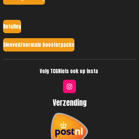
Betaling
Sleeved/normale boosterpacks
Volg TCGNiels ook op insta
I
n
s
Verzending
t
a
g
r
a
m