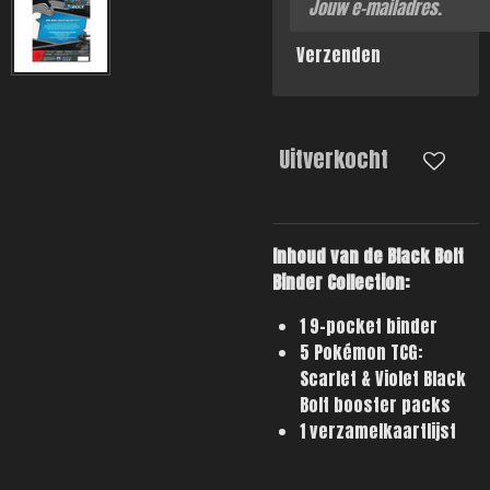
Verzenden
Uitverkocht
Inhoud van de Black Bolt
Binder Collection:
1 9-pocket binder
5 Pokémon TCG:
Scarlet & Violet Black
Bolt booster packs
1 verzamelkaartlijst