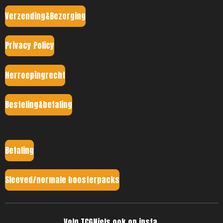
Verzending&Bezorging
Privacy Policy
Herroepingrecht
Besteling&betaling
Betaling
Sleeved/normale boosterpacks
Volg TCGNiels ook op insta