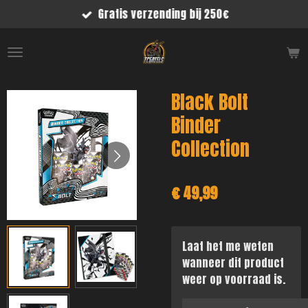
Gratis verzending bij 250€
Ga
direct
naar
de
hoofdinhoud
Black Bolt
Binder
Collection
€ 49,99
Laat het me weten
wanneer dit product
weer op voorraad is.