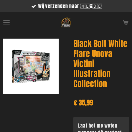
Wij verzenden naar 🇳🇱&🇧🇪
Ga
direct
naar
de
hoofdinhoud
Black Bolt White
Flare Unova
Victini
Illustration
Collection
€ 35,99
Laat het me weten