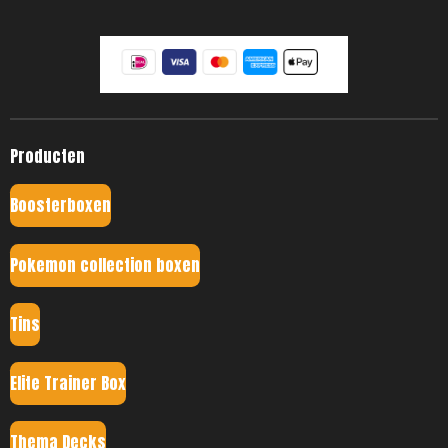
Producten
Boosterboxen
Pokemon collection boxen
Tins
Elite Trainer Box
Thema Decks