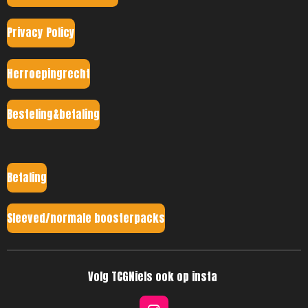
Privacy Policy
Herroepingrecht
Besteling&betaling
Betaling
Sleeved/normale boosterpacks
Volg TCGNiels ook op insta