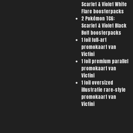
Scarlet & Violet White
Flare boosterpacks
2 Pokémon TCG:
Scarlet & Violet Black
Bolt boosterpacks
1 foil full-art
promokaart van
Victini
1 foil premium parallel
promokaart van
Victini
1 foil oversized
illustratie rare-style
promokaart van
Victini