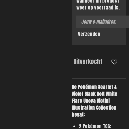
wanneer dit product
weer op voorraad is.
Verzenden
Uitverkocht
De Pokémon Scarlet &
Violet Black Bolt White
Flare Unova Victini
Illustration Collection
bevat:
2 Pokémon TCG: