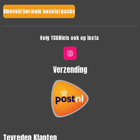
Sleeved/normale boosterpacks
Volg TCGNiels ook op insta
I
n
s
Verzending
t
a
g
r
a
m
Tevreden Klanten