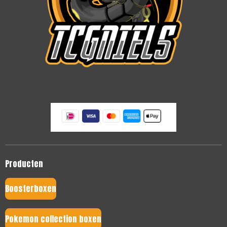
Producten
Boosterboxen
Pokemon collection boxen