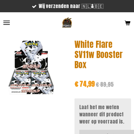
Wij verzenden naar 🇳🇱&🇧🇪
Ga
direct
naar
de
hoofdinhoud
White Flare
SV11w Booster
Box
€ 74,99
€ 89,95
Laat het me weten
wanneer dit product
weer op voorraad is.