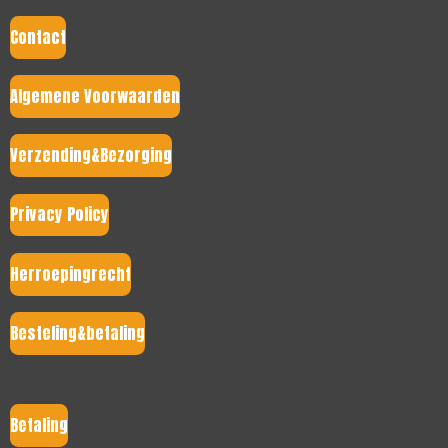
Contact
Algemene Voorwaarden
Verzending&Bezorging
Privacy Policy
Herroepingrecht
Besteling&betaling
Betaling