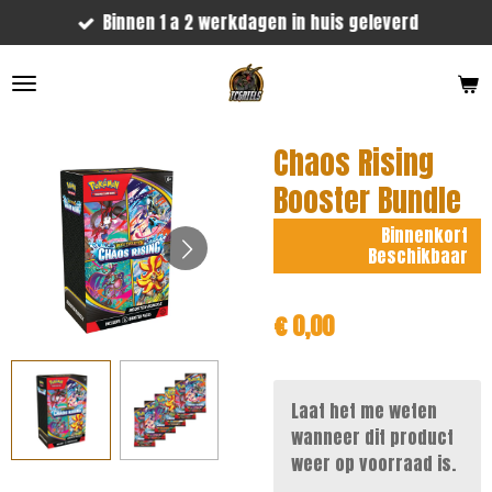
Binnen 1 a 2 werkdagen in huis geleverd
Ga
direct
naar
de
hoofdinhoud
Chaos Rising
Booster Bundle
Binnenkort
Beschikbaar
€ 0,00
Laat het me weten
wanneer dit product
weer op voorraad is.