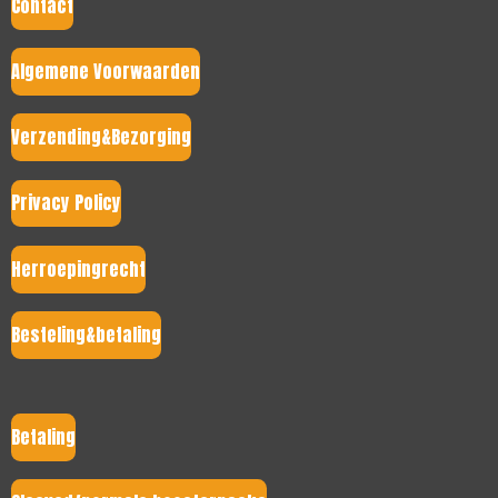
Contact
Algemene Voorwaarden
Verzending&Bezorging
Privacy Policy
Herroepingrecht
Besteling&betaling
Betaling