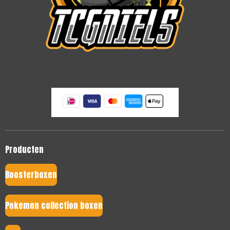
Producten
Boosterboxen
Pokemon collection boxen