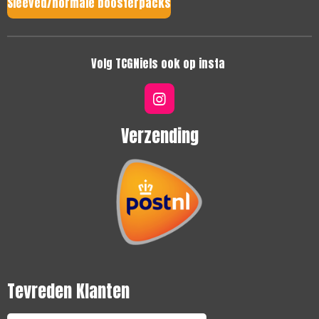
Sleeved/normale boosterpacks
Volg TCGNiels ook op insta
I
n
s
Verzending
t
a
g
r
a
m
Tevreden Klanten