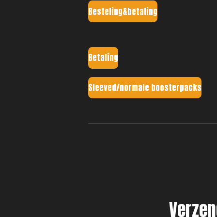
Besteling&betaling
Betaling
Sleeved/normale boosterpacks
Verzen