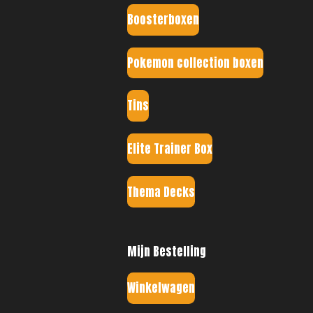
Boosterboxen
Pokemon collection boxen
Tins
Elite Trainer Box
Thema Decks
Mijn Bestelling
Winkelwagen