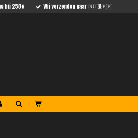
ng bij 250€
Wij verzenden naar 🇳🇱&🇧🇪