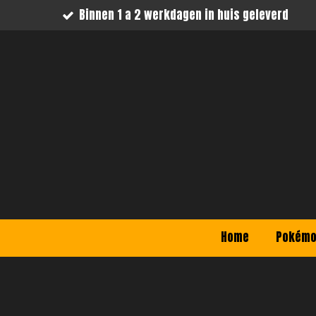
Binnen 1 a 2 werkdagen in huis geleverd
Ga
direct
naar
de
hoofdinhoud
Home
Pokém