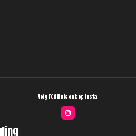
Volg TCGNiels ook op insta
I
n
ding
s
t