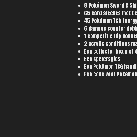
8 Pokémon Sword & Shie
65 card sleeves met Ee
45 Pokémon TCG Energy
6 damage counter dob
1 competitie flip dobbe
2 acrylic conditions m
Een collector box met 4
Een spelersgids
Een Pokémon TCG handl
Een code voor Pokémon