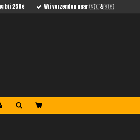
ng bij 250€
Wij verzenden naar 🇳🇱&🇧🇪