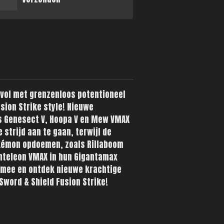
 vol met grenzenloos potentioneel
ion Strike style! Nieuwe
 Genesect V, Hoopa V en Mew VMAX
strijd aan te gaan, terwijl de
okémon opdoemen, zoals Rillaboom
nteleon VMAX in hun Gigantamax
 mee en ontdek nieuwe krachtige
word & Shield Fusion Strike!