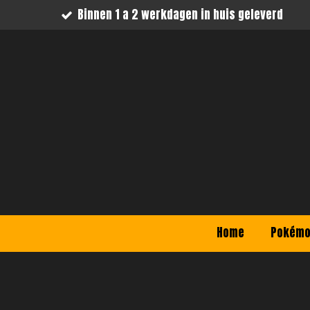
Binnen 1 a 2 werkdagen in huis geleverd
Ga
direct
naar
de
hoofdinhoud
Home
Pokém