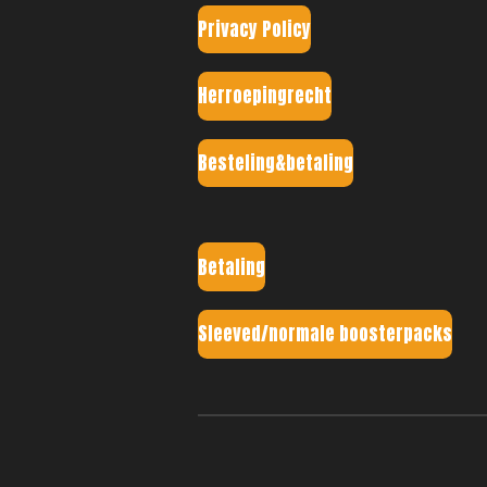
Privacy Policy
Herroepingrecht
Besteling&betaling
Betaling
Sleeved/normale boosterpacks