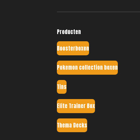
Producten
Boosterboxen
Pokemon collection boxen
Tins
Elite Trainer Box
Thema Decks